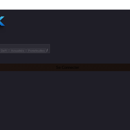
/
DeFi
Actualités
Portefeuilles
Se Connecter