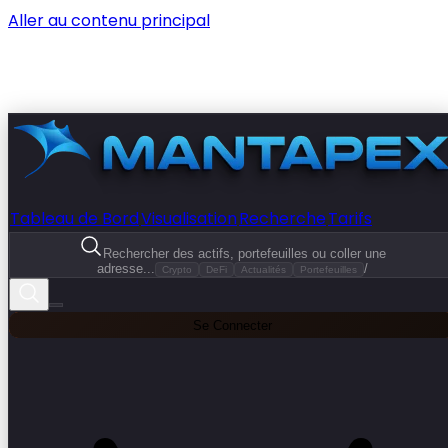
Aller au contenu principal
Tableau de Bord
Visualisation
Recherche
Tarifs
Rechercher des actifs, portefeuilles ou coller une
adresse...
/
Crypto
DeFi
Actualités
Portefeuilles
Se Connecter