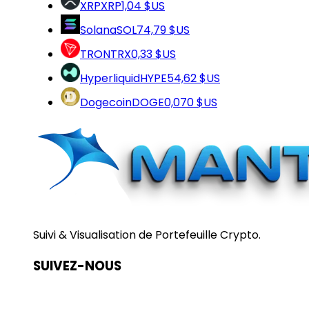
XRP
XRP
1,04 $US
Solana
SOL
74,79 $US
TRON
TRX
0,33 $US
Hyperliquid
HYPE
54,62 $US
Dogecoin
DOGE
0,070 $US
Suivi & Visualisation de Portefeuille Crypto.
SUIVEZ-NOUS