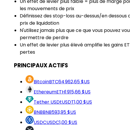
Un effet de levier plus faible = plus de marge po
les mouvements de prix
Définissez des stop-loss au-dessus/en dessous 
prix de liquidation
N'utilisez jamais plus que ce que vous pouvez vou
permettre de perdre
Un effet de levier plus élevé amplifie les gains ET
pertes
PRINCIPAUX ACTIFS
Bitcoin
BTC
64 962,65 $US
Ethereum
ETH
1 915,66 $US
Tether USDt
USDT
1,00 $US
BNB
BNB
593,95 $US
USDC
USDC
1,00 $US