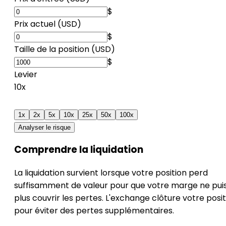
$
Prix actuel (USD)
$
Taille de la position (USD)
$
Levier
10x
1x
2x
5x
10x
25x
50x
100x
Analyser le risque
Comprendre la liquidation
La liquidation survient lorsque votre position perd
s
suffisamment de valeur pour que votre marge ne pui
plus couvrir les pertes. L'exchange clôture votre posi
pour éviter des pertes supplémentaires.