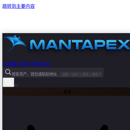
跳转到主要内容
仪表盘
可视化
研究
定价
搜索资产、钱包或粘贴地址...
/
加密
DeFi
资讯
钱包
登录