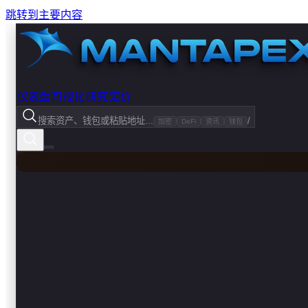
跳转到主要内容
仪表盘
可视化
研究
定价
搜索资产、钱包或粘贴地址...
/
加密
DeFi
资讯
钱包