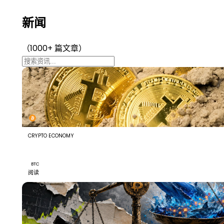
新闻
（1000+ 篇文章）
CRYPTO ECONOMY
Morgan Stanley Buys Bitcoin for Three Straight Days 
Institutional Demand Surges
BTC
阅读