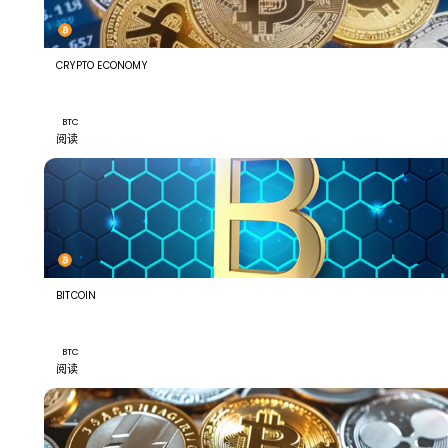
CRYPTO ECONOMY
MARA Holdings Sells $46 Million in Bitcoin, Reducing It
Reserves
BTC
阅读
BITCOIN
Bitcoin Lightning Nodes Hit as BTCPay Signals Emerg
2.4.2 Fix
BTC
阅读