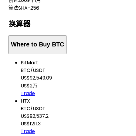
创世
2009年1月
算法
SHA-256
换算器
Where to Buy BTC
BitMart
BTC
/
USDT
US$92,549.09
US$2万
Trade
HTX
BTC
/
USDT
US$92,537.2
US$1211.3
Trade