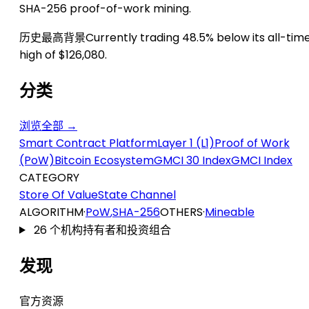
SHA-256 proof-of-work mining.
历史最高背景
Currently trading 48.5% below its all-tim
high of $126,080.
分类
浏览全部 →
Smart Contract Platform
Layer 1 (L1)
Proof of Work
(PoW)
Bitcoin Ecosystem
GMCI 30 Index
GMCI Index
CATEGORY
Store Of Value
State Channel
ALGORITHM
·
PoW
,
SHA-256
OTHERS
·
Mineable
26 个机构持有者和投资组合
发现
官方资源