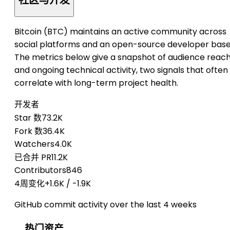
社区与开发
Bitcoin (BTC) maintains an active community across
social platforms and an open-source developer base
The metrics below give a snapshot of audience reac
and ongoing technical activity, two signals that often
correlate with long-term project health.
开发者
Star 数
73.2K
Fork 数
36.4K
Watchers
4.0K
已合并 PR
11.2K
Contributors
846
4周变化
+1.6K
/
-1.9K
GitHub commit activity over the last 4 weeks
热门资产