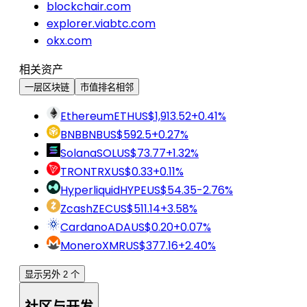
blockchair.com
explorer.viabtc.com
okx.com
相关资产
一层区块链
市值排名相邻
Ethereum
ETH
US$1,913.52
+0.41%
BNB
BNB
US$592.5
+0.27%
Solana
SOL
US$73.77
+1.32%
TRON
TRX
US$0.33
+0.11%
Hyperliquid
HYPE
US$54.35
-2.76%
Zcash
ZEC
US$511.14
+3.58%
Cardano
ADA
US$0.20
+0.07%
Monero
XMR
US$377.16
+2.40%
显示另外 2 个