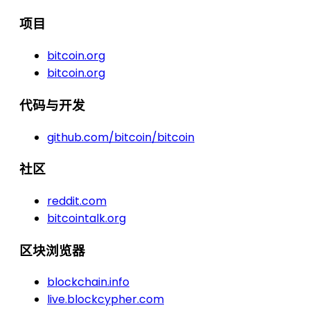
项目
bitcoin.org
bitcoin.org
代码与开发
github.com/bitcoin/bitcoin
社区
reddit.com
bitcointalk.org
区块浏览器
blockchain.info
live.blockcypher.com