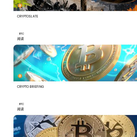
CRYPTOSLATE
Bitcoin's $65K recovery shows its growing immunity to
bad news as ETFs and whales buy $2 billion
BTC
阅读
CRYPTO BRIEFING
BlackRock CEO Larry Fink predicts Bitcoin could reach
$700K
BTC
阅读