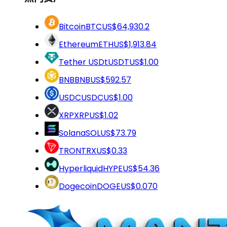
Bitcoin
BTC
US$64,930.2
Ethereum
ETH
US$1,913.84
Tether USDt
USDT
US$1.00
BNB
BNB
US$592.57
USDC
USDC
US$1.00
XRP
XRP
US$1.02
Solana
SOL
US$73.79
TRON
TRX
US$0.33
Hyperliquid
HYPE
US$54.36
Dogecoin
DOGE
US$0.070