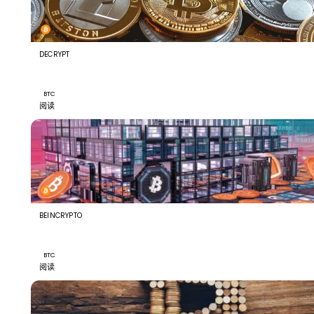
DECRYPT
Bitcoin Payment Service BTCPay Warns Critical Flaw I
Under Active Attack
BTC
阅读
BEINCRYPTO
Thune Still Plans Clarity Act Cloture: What a Weekend
Surprise Could Mean for Bitcoin
BTC
阅读