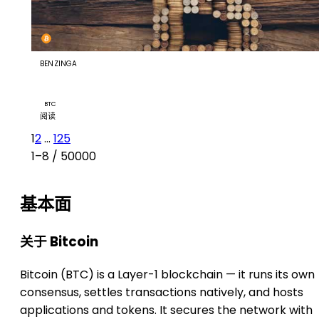
BENZINGA
Bitcoin Misses Another Stock Market Rally—Here's Wh
That's No Big Deal
BTC
阅读
1
2
...
125
1–8 / 50000
基本面
关于 Bitcoin
Bitcoin (BTC) is a Layer-1 blockchain — it runs its own
consensus, settles transactions natively, and hosts
applications and tokens. It secures the network with