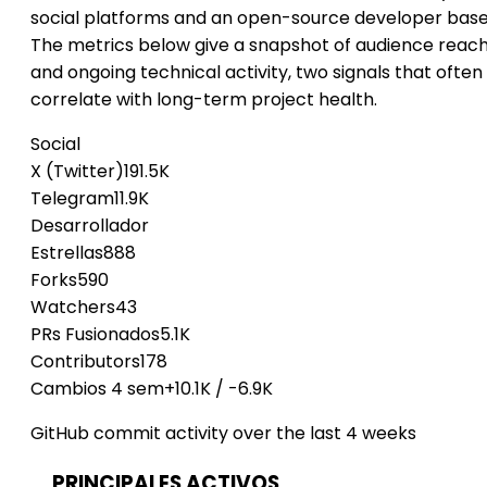
social platforms and an open-source developer base
The metrics below give a snapshot of audience reac
and ongoing technical activity, two signals that often
correlate with long-term project health.
Social
X (Twitter)
191.5K
Telegram
11.9K
Desarrollador
Estrellas
888
Forks
590
Watchers
43
PRs Fusionados
5.1K
Contributors
178
Cambios 4 sem
+10.1K
/
-6.9K
GitHub commit activity over the last 4 weeks
PRINCIPALES ACTIVOS