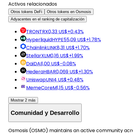
Activos relacionados
Otros tokens DeFi
Otros tokens en Osmosis
Adyacentes en el ranking de capitalización
TRON
TRX
0,33 US$
+0.43%
Hyperliquid
HYPE
55,09 US$
+1.78%
Chainlink
LINK
8,31 US$
+1.70%
Stellar
XLM
0,16 US$
+1.99%
Dai
DAI
1,00 US$
-0.08%
Hedera
HBAR
0,069 US$
+1.30%
Uniswap
UNI
4 US$
+0.48%
MemeCore
M
1,15 US$
-0.56%
Mostrar 2 más
Comunidad y Desarrollo
Osmosis (OSMO) maintains an active community acr