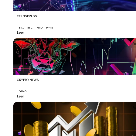
+15
COINSPRESS
20 Cryptocurrencies the Market Is Watching Closely
BILL
BTC
FIRO
HYPE
+12
Leer
Po
CRYPTO NEWS
Osmosis Surges 185% as COSMOSIS merger debate ret
OSMO
Leer
Po