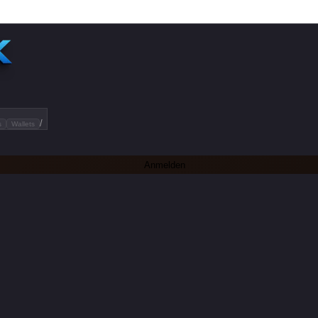
/
s
Wallets
Anmelden