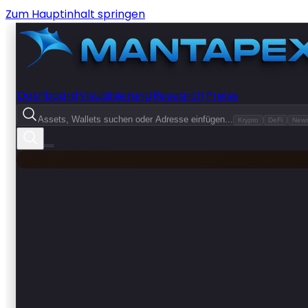
Zum Hauptinhalt springen
Dashboard
Visualisierung
Research
Preise
Assets, Wallets suchen oder Adresse einfügen...
Krypto
DeFi
New
se