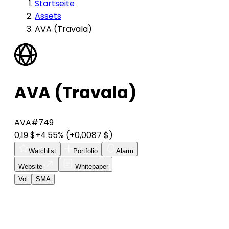
Startseite
Assets
AVA (Travala)
AVA (Travala)
AVA
#749
0,19 $
+4.55%
(+0,0087 $)
Watchlist
Portfolio
Alarm
Website
Whitepaper
Vol
SMA