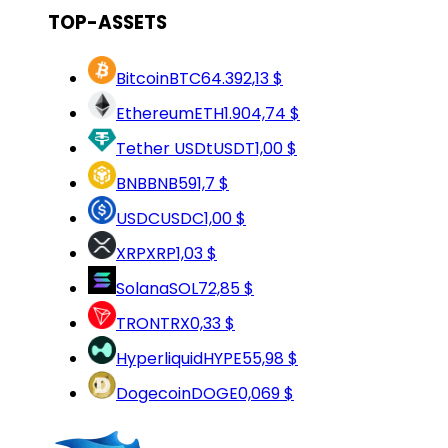
TOP-ASSETS
Bitcoin
BTC
64.392,13 $
Ethereum
ETH
1.904,74 $
Tether USDt
USDT
1,00 $
BNB
BNB
591,7 $
USDC
USDC
1,00 $
XRP
XRP
1,03 $
Solana
SOL
72,85 $
TRON
TRX
0,33 $
Hyperliquid
HYPE
55,98 $
Dogecoin
DOGE
0,069 $