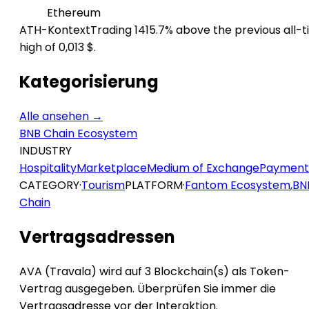
Ethereum
ATH-Kontext
Trading 1415.7% above the previous all-
high of 0,013 $.
Kategorisierung
Alle ansehen →
BNB Chain Ecosystem
INDUSTRY
Hospitality
Marketplace
Medium of Exchange
Payment
CATEGORY
·
Tourism
PLATFORM
·
Fantom Ecosystem
,
BN
Chain
Vertragsadressen
AVA (Travala) wird auf 3 Blockchain(s) als Token-
Vertrag ausgegeben. Überprüfen Sie immer die
Vertragsadresse vor der Interaktion.