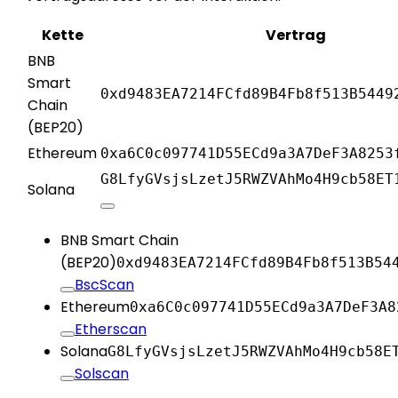
Kette
Vertrag
BNB
Smart
0xd9483EA7214FCfd89B4Fb8f513B5449
Chain
(BEP20)
Ethereum
0xa6C0c097741D55ECd9a3A7DeF3A8253
G8LfyGVsjsLzetJ5RWZVAhMo4H9cb58ET
Solana
BNB Smart Chain
(BEP20)
0xd9483EA7214FCfd89B4Fb8f513B54
BscScan
Ethereum
0xa6C0c097741D55ECd9a3A7DeF3A8
Etherscan
Solana
G8LfyGVsjsLzetJ5RWZVAhMo4H9cb58E
Solscan