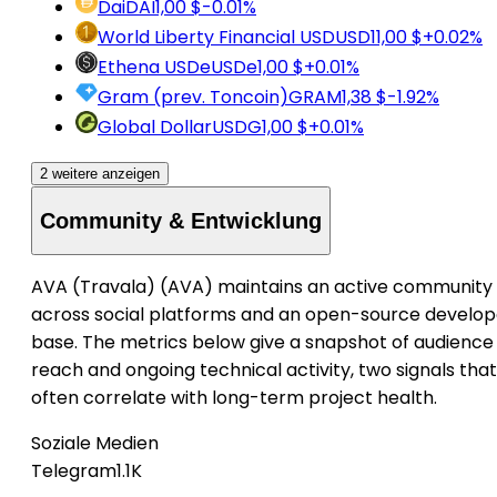
Dai
DAI
1,00 $
-0.01%
World Liberty Financial USD
USD1
1,00 $
+0.02%
Ethena USDe
USDe
1,00 $
+0.01%
Gram (prev. Toncoin)
GRAM
1,38 $
-1.92%
Global Dollar
USDG
1,00 $
+0.01%
2 weitere anzeigen
Community & Entwicklung
AVA (Travala) (AVA) maintains an active community
across social platforms and an open-source develop
base. The metrics below give a snapshot of audience
reach and ongoing technical activity, two signals that
often correlate with long-term project health.
Soziale Medien
Telegram
1.1K