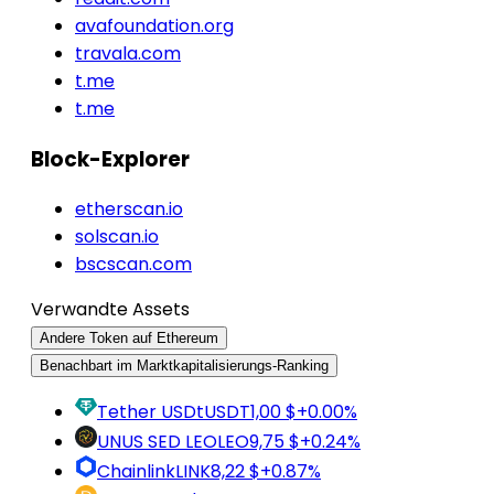
avafoundation.org
travala.com
t.me
t.me
Block-Explorer
etherscan.io
solscan.io
bscscan.com
Verwandte Assets
Andere Token auf Ethereum
Benachbart im Marktkapitalisierungs-Ranking
Tether USDt
USDT
1,00 $
+0.00%
UNUS SED LEO
LEO
9,75 $
+0.24%
Chainlink
LINK
8,22 $
+0.87%