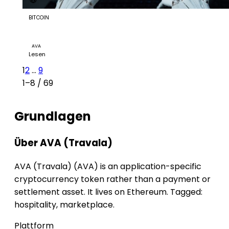
BITCOIN
Travala Rolls out AI Concierge for 2.2M Hotels as
Autonomous Travel Takes Shape
AVA
Lesen
1
2
...
9
1–8 / 69
Grundlagen
Über AVA (Travala)
AVA (Travala) (AVA) is an application-specific
cryptocurrency token rather than a payment or
settlement asset. It lives on Ethereum. Tagged:
hospitality, marketplace.
Plattform